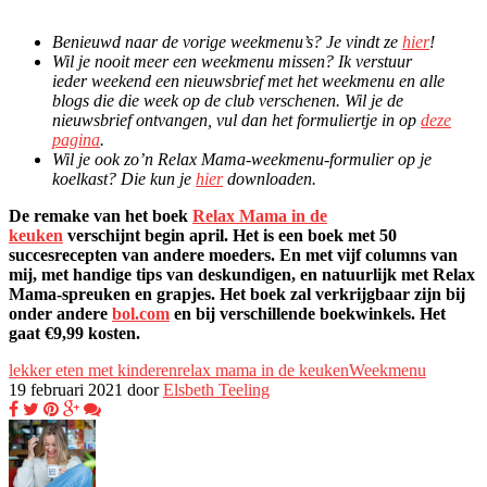
Benieuwd naar de vorige weekmenu’s? Je vindt ze
hier
!
Wil je nooit meer een weekmenu missen? Ik verstuur
ieder weekend een nieuwsbrief met het weekmenu en alle
blogs die die week op de club verschenen. Wil je de
nieuwsbrief ontvangen, vul dan het formuliertje in op
deze
pagina
.
Wil je ook zo’n Relax Mama-weekmenu-formulier op je
koelkast? Die kun je
hier
downloaden.
De remake van het boek
Relax Mama in de
keuken
verschijnt begin april. Het is een boek met 50
succesrecepten van andere moeders. En met vijf columns van
mij, met handige tips van deskundigen, en natuurlijk met Relax
Mama-spreuken en grapjes. Het boek zal verkrijgbaar zijn bij
onder andere
bol.com
en bij verschillende boekwinkels. Het
gaat €9,99 kosten.
lekker eten met kinderen
relax mama in de keuken
Weekmenu
19 februari 2021 door
Elsbeth Teeling