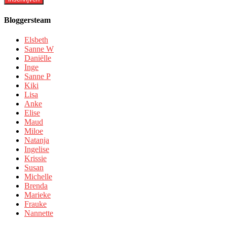
Bloggersteam
Elsbeth
Sanne W
Daniëlle
Inge
Sanne P
Kiki
Lisa
Anke
Elise
Maud
Miloe
Natanja
Ingelise
Krissie
Susan
Michelle
Brenda
Marieke
Frauke
Nannette