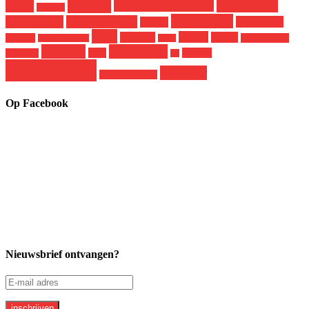
Recept
puber
Relax Mama
recepten voor kinderen
puberteit
single mom
Masterclass
samenwerking
Sinterklaas
school
spon
Tweets
terugblik
twitter
skatekeet
uitstapje met
snelle gerechten
tiener
vakantie
vegetarisch
vega
webinar
kinderen
vis
Weekmenu
Zwanger
werkende moeder
Op Facebook
Nieuwsbrief ontvangen?