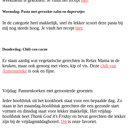
weekmenu is gekomen. Je vindt het recept
hier
.
Woensdag: Pasta met gerookte zalm en doperwtjes
In de categorie heel makkelijk, snel én lekker scoort deze pasta bij
mij nog steeds hoog. Je vindt het recept
hier
.
Donderdag: Chili con carne
Er staan aardig wat vegetarische gerechten in Relax Mama in de
keuken, maar ook genoeg met vlees, kip of vis. Deze
chili van
Annemarieke
is ook en fijne.
Vrijdag: Pannenkoeken met geroosterde groenten
Ieder hoofdstuk uit het kookboek staat voor een bepaalde dag. Zo
staan in het maandag-hoofdstuk gerechten die een gezonde start
vormen en dinsdag staat voor lekker makkelijk. Het vrijdag-
hoofdstuk heet
Thank God it’s Friday
en bevat gerechten die lekker
zijn bij de vrijdagmiddagborrel.
Dit
is onze favoriet.