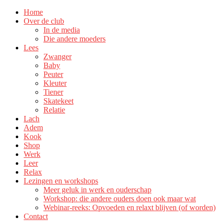
Home
Over de club
In de media
Die andere moeders
Lees
Zwanger
Baby
Peuter
Kleuter
Tiener
Skatekeet
Relatie
Lach
Adem
Kook
Shop
Werk
Leer
Relax
Lezingen en workshops
Meer geluk in werk en ouderschap
Workshop: die andere ouders doen ook maar wat
Webinar-reeks: Opvoeden en relaxt blijven (of worden)
Contact