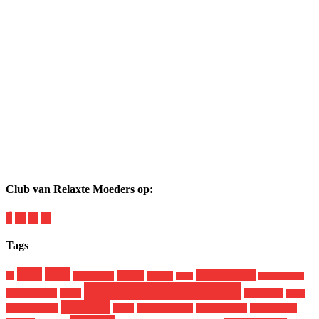
Club van Relaxte Moeders op:
Tags
baby
boek
genderdysforie
budget
broer en zus
corona
9x
dood
in de mailbox
lekker eten met kinderen
Jamie Oliver
Kerst
makkelijk
Miloe
opvoeden
pleegkinderen
pleegmoeder
pleegouders
mom you can
peuter