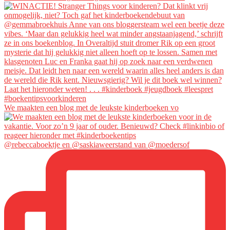
We maakten een blog met de leukste kinderboeken vo
@rebeccaboektje en @saskiaweerstand van @moedersof