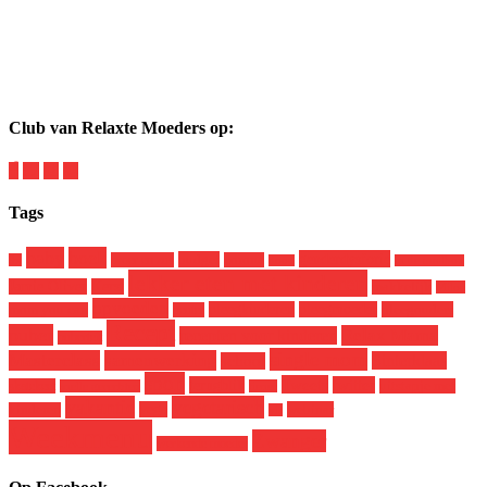
Club van Relaxte Moeders op:
Tags
baby
boek
genderdysforie
budget
broer en zus
corona
9x
dood
in de mailbox
lekker eten met kinderen
Jamie Oliver
Kerst
makkelijk
Miloe
opvoeden
pleegkinderen
pleegmoeder
pleegouders
mom you can
peuter
Recept
puber
Relax Mama
recepten voor kinderen
puberteit
single mom
Masterclass
samenwerking
Sinterklaas
school
spon
Tweets
terugblik
twitter
skatekeet
uitstapje met
snelle gerechten
tiener
vakantie
vegetarisch
vega
webinar
kinderen
vis
Weekmenu
Zwanger
werkende moeder