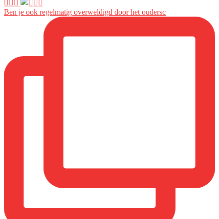
🙋🏼‍♀️
Ben je ook regelmatig overweldigd door het oudersc