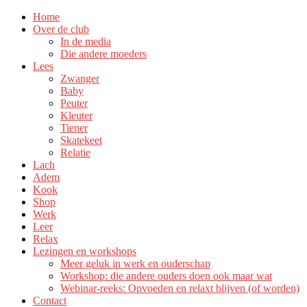
Home
Over de club
In de media
Die andere moeders
Lees
Zwanger
Baby
Peuter
Kleuter
Tiener
Skatekeet
Relatie
Lach
Adem
Kook
Shop
Werk
Leer
Relax
Lezingen en workshops
Meer geluk in werk en ouderschap
Workshop: die andere ouders doen ook maar wat
Webinar-reeks: Opvoeden en relaxt blijven (of worden)
Contact