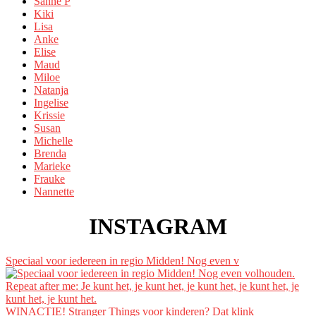
Sanne P
Kiki
Lisa
Anke
Elise
Maud
Miloe
Natanja
Ingelise
Krissie
Susan
Michelle
Brenda
Marieke
Frauke
Nannette
INSTAGRAM
Speciaal voor iedereen in regio Midden! Nog even v
WINACTIE! Stranger Things voor kinderen? Dat klink