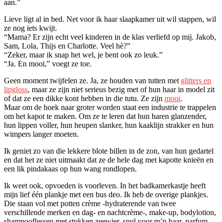
aan.”
Lieve ligt al in bed. Net voor ik haar slaapkamer uit wil stappen, wil
ze nog iets kwijt.
“Mama? Er zijn echt veel kinderen in de klas verliefd op mij. Jakob,
Sam, Lola, Thijs en Charlotte. Veel hè?”
“Zeker, maar ik snap het wel, je bent ook zo leuk.”
“Ja. En mooi,” voegt ze toe.
Geen moment twijfelen ze. Ja, ze houden van tutten met
glitters en
lipgloss
, maar ze zijn niet serieus bezig met of hun haar in model zit
of dat ze een dikke kont hebben in die tutu. Ze zijn
mooi
.
Maar om de hoek naar groter worden staat een industrie te trappelen
om het kapot te maken. Om ze te leren dat hun haren glanzender,
hun lippen voller, hun heupen slanker, hun kaaklijn strakker en hun
wimpers langer moeten.
Ik geniet zo van die lekkere blote billen in de zon, van hun gedartel
en dat het ze niet uitmaakt dat ze de hele dag met kapotte knieën en
een lik pindakaas op hun wang rondlopen.
Ik weet ook, opvoeden is voorleven. In het badkamerkastje heeft
mijn lief één plankje met een bus deo. Ik heb de overige plankjes.
Die staan vol met potten crème -hydraterende van twee
verschillende merken en dag- en nachtcrème-, make-up, bodylotion,
shampooflessen met stukken zeewier, spul voor m’n haar, parfum,