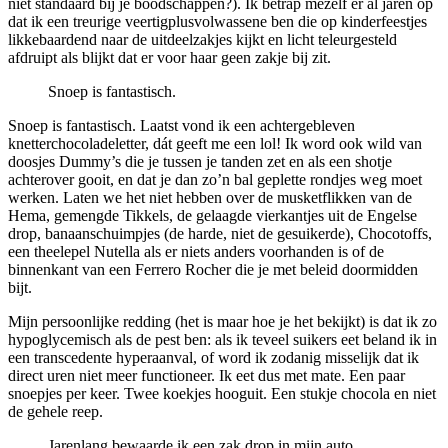
niet standaard bij je boodschappen?). Ik betrap mezelf er al jaren op
dat ik een treurige veertigplusvolwassene ben die op kinderfeestjes
likkebaardend naar de uitdeelzakjes kijkt en licht teleurgesteld
afdruipt als blijkt dat er voor haar geen zakje bij zit.
Snoep is fantastisch.
Snoep is fantastisch. Laatst vond ik een achtergebleven
knetterchocoladeletter, dát geeft me een lol! Ik word ook wild van
doosjes Dummy’s die je tussen je tanden zet en als een shotje
achterover gooit, en dat je dan zo’n bal geplette rondjes weg moet
werken. Laten we het niet hebben over de musketflikken van de
Hema, gemengde Tikkels, de gelaagde vierkantjes uit de Engelse
drop, banaanschuimpjes (de harde, niet de gesuikerde), Chocotoffs,
een theelepel Nutella als er niets anders voorhanden is of de
binnenkant van een Ferrero Rocher die je met beleid doormidden
bijt.
Mijn persoonlijke redding (het is maar hoe je het bekijkt) is dat ik zo
hypoglycemisch als de pest ben: als ik teveel suikers eet beland ik in
een transcedente hyperaanval, of word ik zodanig misselijk dat ik
direct uren niet meer functioneer. Ik eet dus met mate. Een paar
snoepjes per keer. Twee koekjes hooguit. Een stukje chocola en niet
de gehele reep.
Jarenlang bewaarde ik een zak drop in mijn auto.