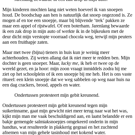
Mijn kinderen mochten lang niet weten hoeveel ik van snoepen
houd. De boodschap aan hen is natuurlijk dat snoep ongezond is. Ze
mogen af en toe een snoepje, maar bij blijvende ‘trek’ pakken ze
maar een appel of rijstwafel. Of een boterham. Jarenlang bewaarde
ik een zak drop in mijn auto of werkte ik in de bijkeuken met de
deur dicht mijn verstopte voorraad chocola weg, terwijl mijn peuters
aan een fruithapje zaten.
Maar met twee (bijna) tieners in huis kun je weinig meer
achterhouden. Zij weten allang dat ik niet meer te redden ben. Mijn
dochter is geen snoeper. Maar,
lucky me
, ik heb er twee op de
wereld gezet, en ja hoor: mijn zoon vraagt inmiddels zodra hij me
ziet op het schoolplein of ik een snoepje bij me heb. Het is ons vaste
ritueel: een klein snoepje dat we weg sabbelen op weg naar huis na
een dag crackers, brood, appels en water.
Ondertussen protesteert mijn gebit kreunend.
Ondertussen protesteert mijn gebit kreunend tegen mijn
suikerinname, gaat mijn gewicht niet meer terug naar wat het was,
kijkt mijn man me vaak beschuldigend aan, en laatst belandde er een
bakje gemengde salmiaksnoepjes omgekeerd onderin in mijn
handtas, wat resulteerde in plakkerig gegraai en het zuchtend
afnemen van mijn gehele tasinhoud met kokend water.