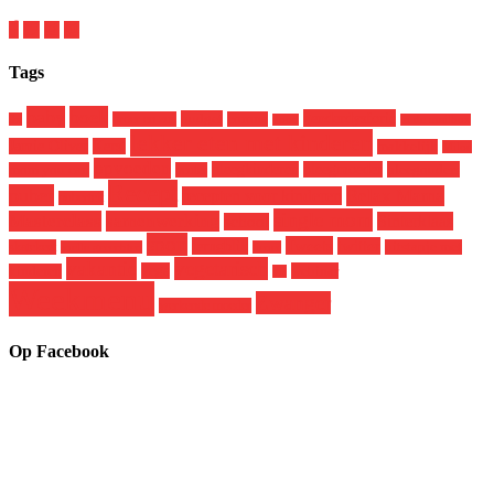
Tags
baby
boek
genderdysforie
budget
broer en zus
corona
9x
dood
in de mailbox
lekker eten met kinderen
Jamie Oliver
Kerst
makkelijk
Miloe
opvoeden
pleegkinderen
pleegmoeder
pleegouders
mom you can
peuter
Recept
puber
Relax Mama
recepten voor kinderen
puberteit
single mom
Masterclass
samenwerking
Sinterklaas
school
spon
Tweets
terugblik
twitter
skatekeet
uitstapje met
snelle gerechten
tiener
vakantie
vegetarisch
vega
webinar
kinderen
vis
Weekmenu
Zwanger
werkende moeder
Op Facebook