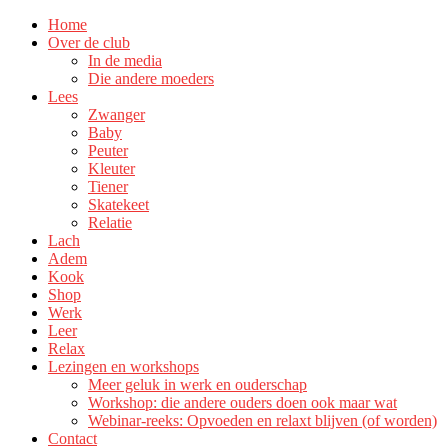
Home
Over de club
In de media
Die andere moeders
Lees
Zwanger
Baby
Peuter
Kleuter
Tiener
Skatekeet
Relatie
Lach
Adem
Kook
Shop
Werk
Leer
Relax
Lezingen en workshops
Meer geluk in werk en ouderschap
Workshop: die andere ouders doen ook maar wat
Webinar-reeks: Opvoeden en relaxt blijven (of worden)
Contact