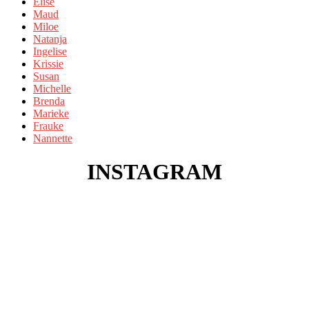
Elise
Maud
Miloe
Natanja
Ingelise
Krissie
Susan
Michelle
Brenda
Marieke
Frauke
Nannette
INSTAGRAM