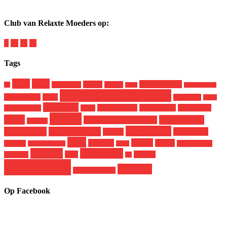
Club van Relaxte Moeders op:
Tags
baby
boek
genderdysforie
budget
broer en zus
corona
9x
dood
in de mailbox
lekker eten met kinderen
Jamie Oliver
Kerst
makkelijk
Miloe
opvoeden
pleegkinderen
pleegmoeder
pleegouders
mom you can
peuter
Recept
puber
Relax Mama
recepten voor kinderen
puberteit
single mom
Masterclass
samenwerking
Sinterklaas
school
spon
Tweets
terugblik
twitter
skatekeet
uitstapje met
snelle gerechten
tiener
vakantie
vegetarisch
vega
webinar
kinderen
vis
Weekmenu
Zwanger
werkende moeder
Op Facebook