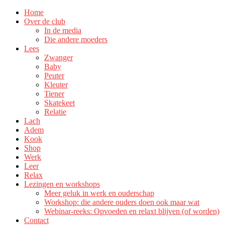
Home
Over de club
In de media
Die andere moeders
Lees
Zwanger
Baby
Peuter
Kleuter
Tiener
Skatekeet
Relatie
Lach
Adem
Kook
Shop
Werk
Leer
Relax
Lezingen en workshops
Meer geluk in werk en ouderschap
Workshop: die andere ouders doen ook maar wat
Webinar-reeks: Opvoeden en relaxt blijven (of worden)
Contact